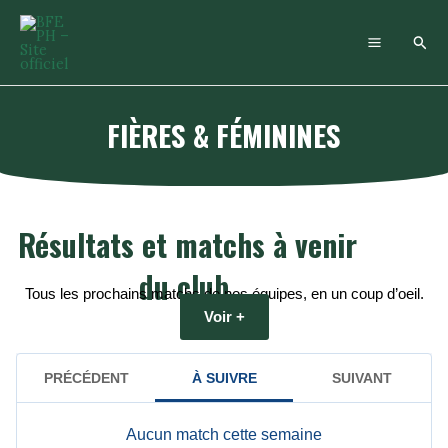
Aller
au
Rech
contenu
FIÈRES & FÉMININES
Résultats et matchs à venir
du club.
Tous les prochains matchs de nos équipes,
en un coup d’oeil.
Voir +