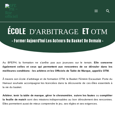
Aller
au
Rech
contenu
ÉCOLE
ET
D'ARBITRAGE
OTM
- Former Aujourd'hui Les Acteurs Du Basket De Demain -
Au BFEPH, la formation ne s’arrête pas aux joueuses sur le terrain.
Elle concerne
également celles et ceux qui permettent aux rencontres de se dérouler dans les
meilleures conditions : les arbitres et les Officiels de Table de Marque, appelés OTM.
À travers son école d’arbitrage et de formation OTM, le Basket Féminin Escaudain Porte du
Hainaut souhaite accompagner les licenciées dans la découverte de ces rôles essentiels à
la vie du basket.
Arbitrer
,
tenir la table de marque
,
gérer le chronomètre
,
suivre les fautes
ou
compléter
la feuille de match
sont des missions indispensables au bon déroulement des rencontres.
Elles permettent aussi de mieux comprendre le jeu, ses règles et ses exigences.