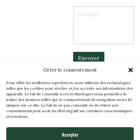
d
N
M
e
o
e
l
m
s
'
d
s
e
e
a
n
E
g
t
-
e
r
m
e
a
p
Envoyer
i
r
l
i
Gérer le consentement
s
e
Pour offrir les meilleures expériences, nous utilisons des technologies
telles que les cookies pour stocker et/ou accéder aux informations des
appareils. Le fait de consentir à ces technologies nous permettra de
traiter des données telles que le comportement de navigation ou les ID
uniques sur ce site. Le fait de ne pas consentir ou de retirer son
consentement peut avoir un effet négatif sur certaines caractéristiques
et fonctions.
Accepter